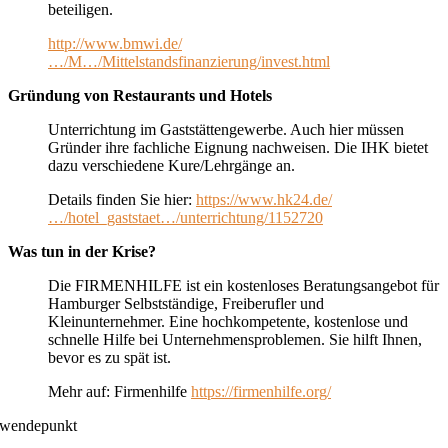
beteiligen.
http://www.bmwi.de/
…/M…/Mittelstandsfinanzierung/invest.html
Gründung von Restaurants und Hotels
Unterrichtung im Gaststättengewerbe. Auch hier müssen
Gründer ihre fachliche Eignung nachweisen. Die IHK bietet
dazu verschiedene Kure/Lehrgänge an.
Details finden Sie hier:
https://www.hk24.de/
…/hotel_gaststaet…/unterrichtung/1152720
Was tun in der Krise?
Die FIRMENHILFE ist ein kostenloses Beratungsangebot für
Hamburger Selbstständige, Freiberufler und
Kleinunternehmer. Eine hochkompetente, kostenlose und
schnelle Hilfe bei Unternehmensproblemen. Sie hilft Ihnen,
bevor es zu spät ist.
Mehr auf: Firmenhilfe
https://firmenhilfe.org/
wendepunkt