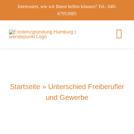
Skip
Interessiert, wie wir Ihnen helfen können? Tel.: 040-
to
67953985
content
Tog
Nav
Angebote
Gründer-Blog
Startseite
»
Unterschied Freiberufler
und Gewerbe
Erfahrung aus e
Kontakt
SEARCH