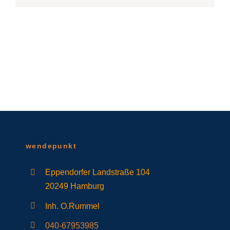
wendepunkt
Eppendorfer Landstraße 104
20249 Hamburg
Inh. O.Rummel
040-67953985